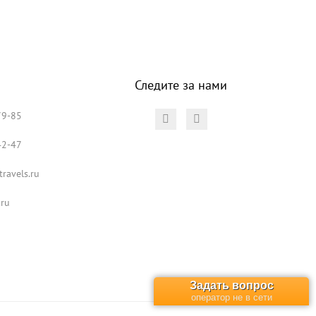
Следите за нами
79-85
42-47
ravels.ru
.ru
Задать вопрос
оператор не в сети