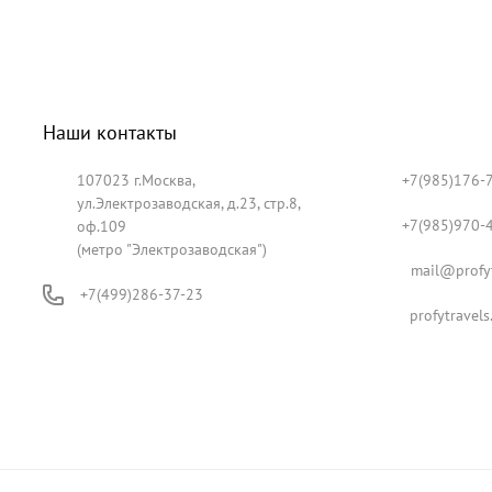
Наши контакты
107023 г.Москва,
+7(985)176-
ул.Электрозаводская, д.23, стр.8,
+7(985)970-
оф.109
(метро "Электрозаводская")
mail@profyt
+7(499)286-37-23
profytravels