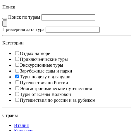
Поиск
Поиск по турам
Примерная дата тура
Категории
Отдых на море
Приключенческие туры
Экскурсионные туры
Зарубежные сады и парки
Туры по делу и для души
Путешествия по России
Эногастрономические путешествия
Туры от Елены Волковой
Путешествия по россии и за рубежом
Страны
Италия
Киргизия