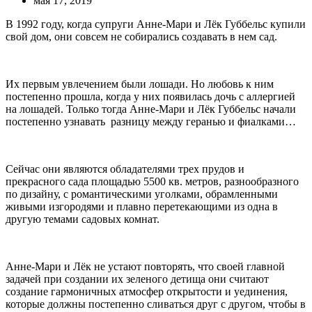
мая 17, 2019
В 1992 году, когда супруги Анне-Мари и Лёк Губбельс купили
свой дом, они совсем не собирались создавать в нем сад.
Их первым увлечением были лошади. Но любовь к ним
постепенно прошла, когда у них появилась дочь с аллергией
на лошадей. Только тогда Анне-Мари и Лёк Губбельс начали
постепенно узнавать разницу между геранью и фиалками…
Сейчас они являются обладателями трех прудов и
прекрасного сада площадью 5500 кв. метров, разнообразного
по дизайну, с романтическими уголками, обрамленными
живыми изгородями и плавно перетекающими из одна в
другую темами садовых комнат.
Анне-Мари и Лёк не устают повторять, что своей главной
задачей при создании их зеленого детища они считают
создание гармоничных атмосфер открытости и уединения,
которые должны постепенно сливаться друг с другом, чтобы в